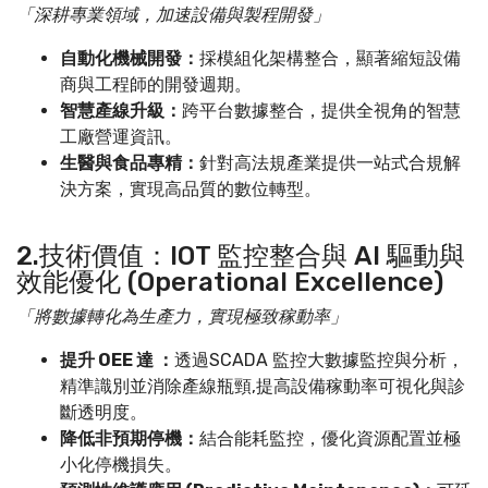
「深耕專業領域，加速設備與製程開發」
自動化機械開發：
採模組化架構整合，顯著縮短設備
商與工程師的開發週期。
智慧產線升級：
跨平台數據整合，提供全視角的智慧
工廠營運資訊。
生醫與食品專精：
針對高法規產業提供一站式合規解
決方案，實現高品質的數位轉型。
2.技術價值：IOT 監控整合與 AI 驅動與
效能優化 (Operational Excellence)
「將數據轉化為生產力，實現極致稼動率」
提升 OEE 達 ：
透過SCADA 監控大數據監控與分析，
精準識別並消除產線瓶頸,提高設備稼動率可視化與診
斷透明度。
降低非預期停機：
結合能耗監控，優化資源配置並極
小化停機損失。