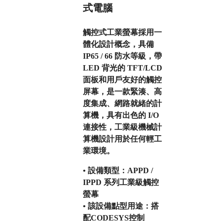
式電腦
觸控式工業螢幕採用一
體化設計概念，具備
IP65 / 66 防水等級，帶
LED 背光的 TFT/LCD
面板和用戶友好的觸控
屏幕，是一款緊湊、高
度集成、網路就緒的計
算機，具有出色的 I/O
連接性，工業級機械計
算機設計用於任何輕工
業環境。
• 設備類型：APPD /
IPPD 系列工業級觸控
螢幕
• 該設備點型用途：搭
配CODESYS控制