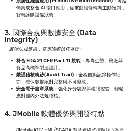
預測性維護應用 (Predictive Maintenance)：
可延
伸集成整合 AI 接口應用，從被動維修轉向主動預判，
智慧診斷設備狀態。
3. 國際合規與數據安全 (Data
Integrity)
「嚴謹法規遵循，奠定國際信任基礎」
符合 FDA 21 CFR Part 11 規範：
專為生醫、藥廠與
食品高標準製造設計。
嚴謹稽核軌跡(Audit Trail)：
全程自動記錄操作細
節，確保數據絕對完整與不可竄改。
安全電子簽章系統：
強化身分驗證與權限控管，輕鬆
應對國內外法規稽核。
4. JMobile 軟體優勢與開發特點
JMobile IOT/ HMI /SCADA 智慧產線監控解決方案是