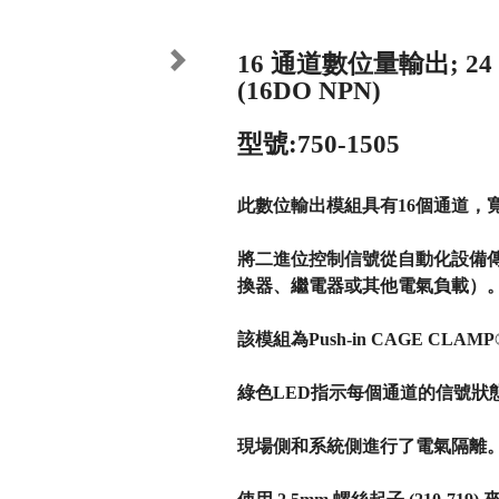
16 通道數位量輸出; 24 
Next
(16DO NPN)
型號:750-1505
此數位輸出模組具有16個通道，寬度僅
將二進位控制信號從自動化設備
換器、繼電器或其他電氣負載）
該模組為Push-in CAGE C
綠色LED指示每個通道的信號狀
現場側和系統側進行了電氣隔離