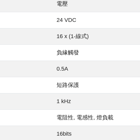
電壓
24 VDC
16 x (1-線式)
負緣觸發
0.5A
短路保護
1 kHz
電阻性, 電感性, 燈負載
16bits