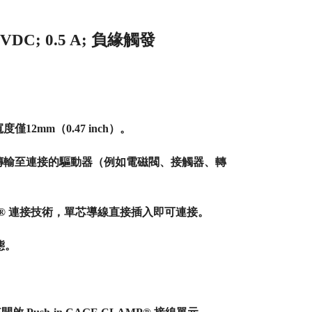
VDC; 0.5 A; 負緣觸發
12mm（0.47 inch）。
傳輸至連接的驅動器（例如電磁閥、接觸器、轉
。
LAMP® 連接技術，單芯導線直接插入即可連接。
態。
。