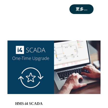
更多...
HMS-i4 SCADA